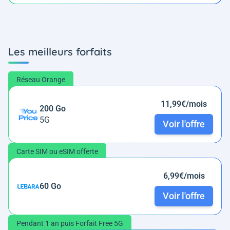
Les meilleurs forfaits
Réseau Orange
11,99€/mois
200 Go
5G
Voir l'offre
Carte SIM ou eSIM offerte
6,99€/mois
60 Go
Voir l'offre
Pendant 1 an puis Forfait Free 5G