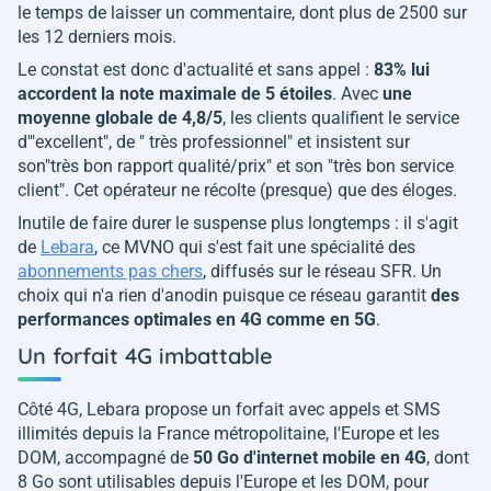
le temps de laisser un commentaire, dont plus de 2500 sur
les 12 derniers mois.
Le constat est donc d'actualité et sans appel :
83% lui
accordent la note maximale de 5 étoiles
. Avec
une
moyenne globale de 4,8/5
, les clients qualifient le service
d'"
excellent
", de "
très professionnel
" et insistent sur
son"t
rès bon rapport qualité/prix
" et son "
très bon service
client
". Cet opérateur ne récolte (presque) que des éloges.
Inutile de faire durer le suspense plus longtemps : il s'agit
de
Lebara
, ce MVNO qui s'est fait une spécialité des
abonnements pas chers
, diffusés sur le réseau SFR. Un
choix qui n'a rien d'anodin puisque ce réseau garantit
des
performances optimales en 4G comme en 5G
.
Un forfait 4G imbattable
Côté 4G, Lebara propose un forfait avec appels et SMS
illimités depuis la France métropolitaine, l'Europe et les
DOM, accompagné de
50 Go d'internet mobile en 4G
,
dont
8 Go sont utilisables depuis l'Europe et les DOM, pour