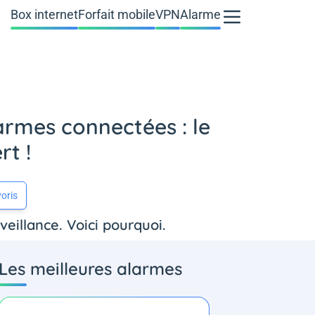
Box internet
Forfait mobile
VPN
Alarme
armes connectées : le
rt !
oris
veillance. Voici pourquoi.
Les meilleures alarmes