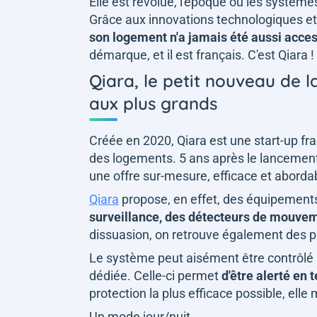
Elle est révolue, l'époque où les systèmes
Grâce aux innovations technologiques et 
son logement n'a jamais été aussi acces
démarque, et il est français. C'est Qiara !
Qiara, le petit nouveau de la
aux plus grands
Créée en 2020, Qiara est une start-up fran
des logements. 5 ans après le lancement d
une offre sur-mesure, efficace et aborda
Qiara
propose, en effet, des équipements 
surveillance, des détecteurs de mouvem
dissuasion, on retrouve également des p
Le système peut aisément être contrôlé 
dédiée. Celle-ci permet
d'être alerté en 
protection la plus efficace possible, elle 
Un mode jour/nuit,