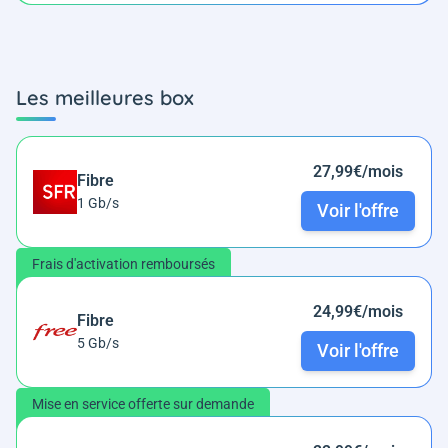
Les meilleures box
27,99€/mois
Fibre
1 Gb/s
Voir l'offre
Frais d'activation remboursés
24,99€/mois
Fibre
5 Gb/s
Voir l'offre
Mise en service offerte sur demande