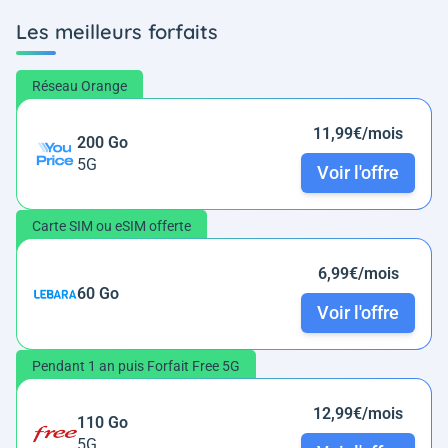
Les meilleurs forfaits
Réseau Orange
11,99€/mois
200 Go
5G
Voir l'offre
Carte SIM ou eSIM offerte
6,99€/mois
60 Go
Voir l'offre
Pendant 1 an puis Forfait Free 5G
12,99€/mois
110 Go
5G