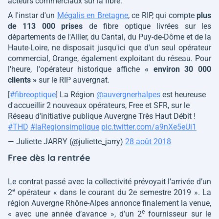
acteurs commerciaux sur la fibre.
A l'instar d'un
Mégalis en Bretagne
, ce RIP, qui compte
plus
de 113 000 prises
de fibre optique livrées sur les
départements de l'Allier, du Cantal, du Puy-de-Dôme et de la
Haute-Loire, ne disposait jusqu'ici que d'un seul opérateur
commercial, Orange, également exploitant du réseau. Pour
l'heure, l'opérateur historique affiche
« environ 30 000
clients »
sur le RIP auvergnat
.
[
#fibreoptique
] La Région
@auvergnerhalpes
est heureuse
d'accueillir 2 nouveaux opérateurs, Free et SFR, sur le
Réseau d'initiative publique Auvergne Très Haut Débit !
#THD
#laRegionsimplique
pic.twitter.com/a9nXe5eUi1
— Juliette JARRY (@juliette_jarry)
28 août 2018
Free dès la rentrée
Le contrat passé avec la collectivité prévoyait l’arrivée d’un
e
2
opérateur
« dans le courant du 2e semestre 2019 »
. La
région Auvergne Rhône-Alpes annonce finalement la venue,
e
« avec une année d’avance »
, d’un 2
fournisseur sur le