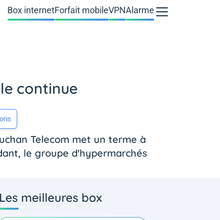
Box internet
Forfait mobile
VPN
Alarme
le continue
oris
, Auchan Telecom met un terme à
ndant, le groupe d'hypermarchés
Les meilleures box