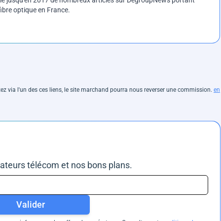
blié jusqu'en 2017 de nombreux articles sur DegroupNews portant
ibre optique en France.
hetez via l'un des ces liens, le site marchand pourra nous reverser une commission.
en
rateurs télécom et nos bons plans.
Valider