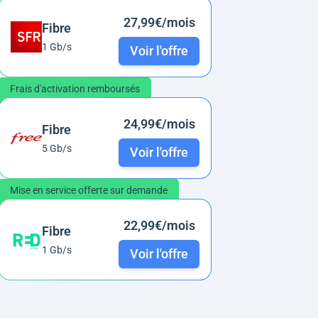
27,99€/mois
Fibre
1 Gb/s
Voir l'offre
Frais d'activation remboursés
24,99€/mois
Fibre
5 Gb/s
Voir l'offre
Mise en service offerte sur demande
22,99€/mois
Fibre
1 Gb/s
Voir l'offre