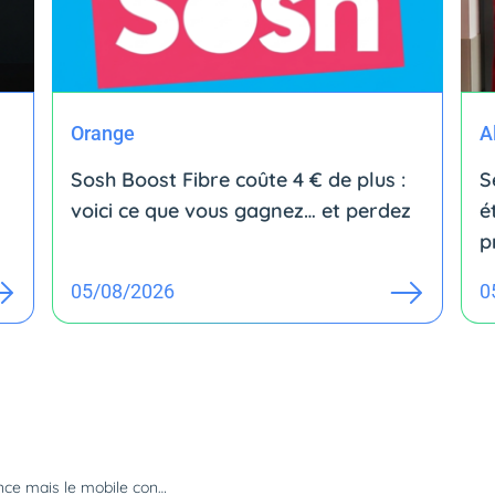
Orange
A
Sosh Boost Fibre coûte 4 € de plus :
S
voici ce que vous gagnez… et perdez
é
p
05/08/2026
0
Auchan Box tire sa révérence mais le mobile continue