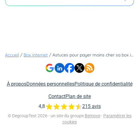
Accueil
/
Box internet
/
Astuces pour payer moins cher sa box internet, promotions à ne pas louper... voici tout ce que vous devez savoir !
À propos
Données personnelles
Politique de confidentialité
Contact
Plan de site
4,8
215 avis
© DegroupTest 2026 - un site du groupe
Bemove
-
Paramétrer les
cookies