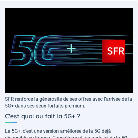
SFR renforce la générosité de ses offres avec l'arrivée de la
5G+ dans ses deux forfaits premium.
C'est quoi au fait la 5G+ ?
La 5G+, c'est une version améliorée de la 5G déjà
disponible en France. Concrètement, on parle ici de
la 5G