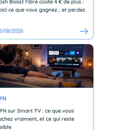
osh Boost Fibre coûte 4 € de plus :
oici ce que vous gagnez… et perdez
5/08/2026
PN
PN sur Smart TV : ce que vous
achez vraiment, et ce qui reste
isible