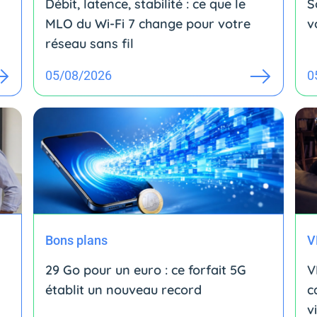
Débit, latence, stabilité : ce que le
S
MLO du Wi-Fi 7 change pour votre
v
réseau sans fil
05/08/2026
0
Bons plans
V
29 Go pour un euro : ce forfait 5G
V
établit un nouveau record
c
v