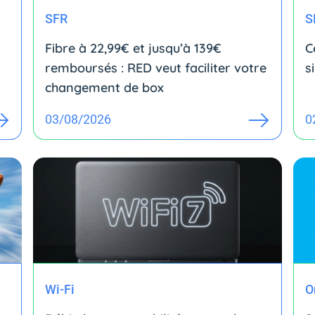
SFR
S
Fibre à 22,99€ et jusqu’à 139€
C
remboursés : RED veut faciliter votre
s
changement de box
03/08/2026
0
Wi-Fi
O