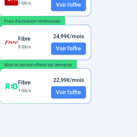
1 Gb/s
Voir l'offre
Frais d'activation remboursés
24,99€/mois
Fibre
5 Gb/s
Voir l'offre
Mise en service offerte sur demande
22,99€/mois
Fibre
1 Gb/s
Voir l'offre