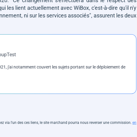
2020.
"Ce changement s'effectuera dans le respect des
i les lient actuellement avec WiBox, c'est-à-dire qu'il n'y
nnement, ni sur les services associés"
, assurent les deux
roupTest
1, j'ai notamment couvert les sujets portant sur le déploiement de
hetez via l'un des ces liens, le site marchand pourra nous reverser une commission.
en