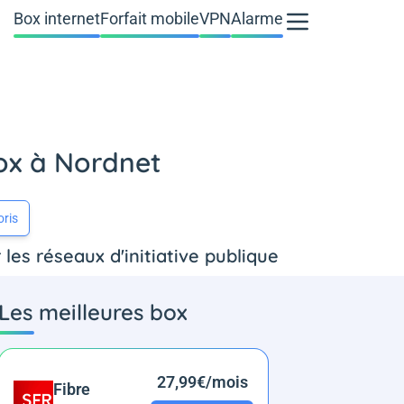
Box internet
Forfait mobile
VPN
Alarme
box à Nordnet
oris
es réseaux d'initiative publique
Les meilleures box
27,99€/mois
Fibre