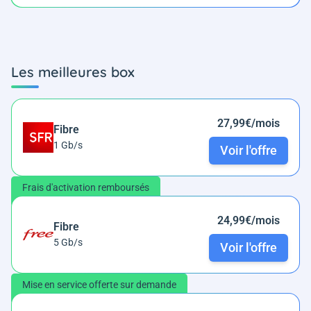
Les meilleures box
27,99€/mois
Fibre
1 Gb/s
Voir l'offre
Frais d'activation remboursés
24,99€/mois
Fibre
5 Gb/s
Voir l'offre
Mise en service offerte sur demande