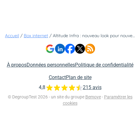
Accueil
/
Box internet
/
Altitude Infra : nouveau look pour nouvelles ambitions
À propos
Données personnelles
Politique de confidentialité
Contact
Plan de site
4,8
215 avis
© DegroupTest 2026 - un site du groupe
Bemove
-
Paramétrer les
cookies