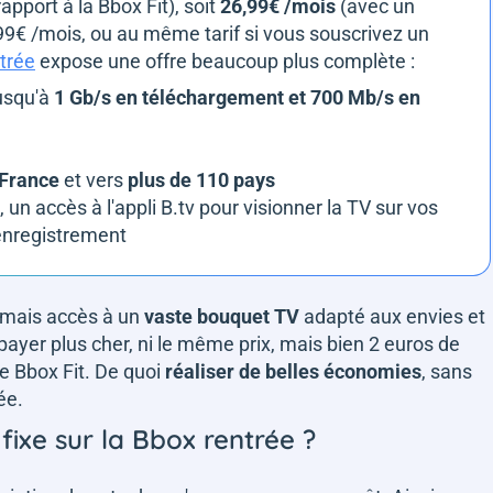
apport à la Bbox Fit), soit
26,99€ /mois
(avec un
9€ /mois, ou au même tarif si vous souscrivez un
trée
expose une offre beaucoup plus complète :
jusqu'à
1 Gb/s en téléchargement et 700 Mb/s en
n France
et vers
plus de 110 pays
, un accès à l'appli B.tv pour visionner la TV sur vos
enregistrement
rmais accès à un
vaste bouquet TV
adapté aux envies et
 payer plus cher, ni le même prix, mais bien 2 euros de
re Bbox Fit. De quoi
réaliser de belles économies
, sans
née.
fixe sur la Bbox rentrée ?