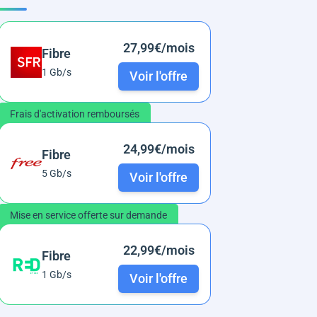
27,99€/mois
Fibre
1 Gb/s
Voir l'offre
Frais d'activation remboursés
24,99€/mois
Fibre
5 Gb/s
Voir l'offre
Mise en service offerte sur demande
22,99€/mois
Fibre
1 Gb/s
Voir l'offre