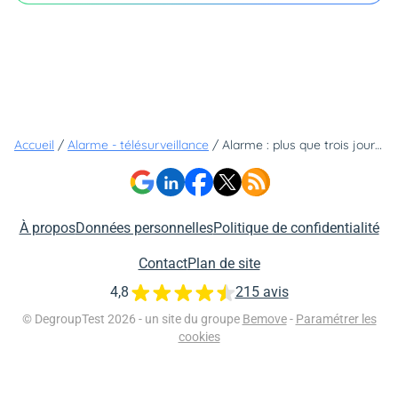
Accueil
/
Alarme - télésurveillance
/
Alarme : plus que trois jours pour profiter du nouveau kit de sécurité Pro d'Arlo et bénéficier d'une remise supplémentaire de 50€
À propos
Données personnelles
Politique de confidentialité
Contact
Plan de site
4,8
215 avis
© DegroupTest 2026 - un site du groupe
Bemove
-
Paramétrer les
cookies