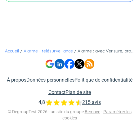
Accueil
/
Alarme - télésurveillance
/
Alarme : avec Verisure, protégez votre logement sans vous soucier de l'installation
À propos
Données personnelles
Politique de confidentialité
Contact
Plan de site
4,8
215 avis
© DegroupTest 2026 - un site du groupe
Bemove
-
Paramétrer les
cookies