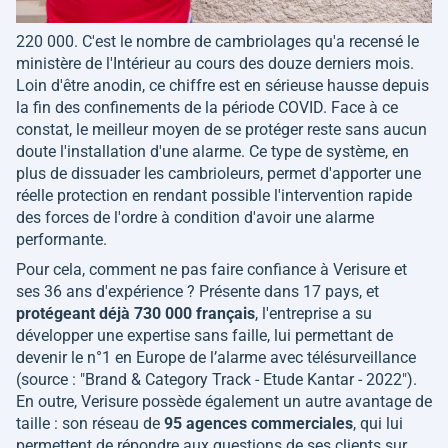
220 000. C'est le nombre de cambriolages qu'a recensé le
ministère de l'Intérieur au cours des douze derniers mois.
Loin d'être anodin, ce chiffre est en sérieuse hausse depuis
la fin des confinements de la période COVID. Face à ce
constat, le meilleur moyen de se protéger reste sans aucun
doute l'installation d'une alarme. Ce type de système, en
plus de dissuader les cambrioleurs, permet d'apporter une
réelle protection en rendant possible l'intervention rapide
des forces de l'ordre à condition d'avoir une alarme
performante.
Pour cela, comment ne pas faire confiance à Verisure et
ses 36 ans d'expérience ? Présente dans 17 pays, et
protégeant déjà 730 000 français
, l'entreprise a su
développer une expertise sans faille, lui permettant de
devenir le n°1 en Europe de l’alarme avec télésurveillance
(
source : "Brand & Category Track - Etude Kantar - 2022"
).
En outre, Verisure possède également un autre avantage de
taille : son réseau de
95 agences commerciales
, qui lui
permettent de répondre aux questions de ses clients sur