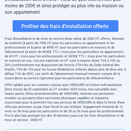
moins de 200€ et ainsi protéger au plus vite sa maison ou
son appartement.
Profiter des frais d'installation offerts
Frais d’installation et de mise en service d’une valeur de 200€ HT offerts. Montant
du matériel (à partir de 799€ HT pour les particuliers en appartement et les
professionnels et à partir de 899€ HT pour les particuliers en maison) et de
l’abonnement (à partir de 44,90€ TTC / mois pour les particuliers en appartement,
de 65 HT / mois pour les professionnels et 54,90€ TTC / mois pour les particuliers
en maison) en sus. Les prix exprimés en HT sont à majorer d’une TVA à 10% ou
20% (conformément aux dispositions de l’article 279-0 bis du Code Général des
Impôts, TVA de 10% pour les locaux d’habitation achevés depuis plus de deux ans, à
défaut TVA de 20%). Les tarifs de l’abonnement mensuel tiennent compte de la
souscription au service (optionnel pour les particuliers) de télésurveillance.
Offre valable pour les contrats conclus avec VERISURE en France métropolitaine
(hors Corse) du 02 septembre au 27 octobre 2024 inclus, non-cumulable avec
toutes autres offres promotionnelles de VERISURE, réservée aux personnes
morales ou aux particuliers personnes physiques capables et majeures,
souscrivant pour la première fois aux services de VERISURE et dans la limite d’une
offre par personne, ou par foyer fiscal le cas échéant. Engagement minimal de 12
mois ou 36 mois pour les particuliers et de 24 ou 36 mois pour les professionnels.
Prix le plus bas pratiqué lors des 30 derniers jours sur les frais d’installation et de
mise en service : 200€ HT.