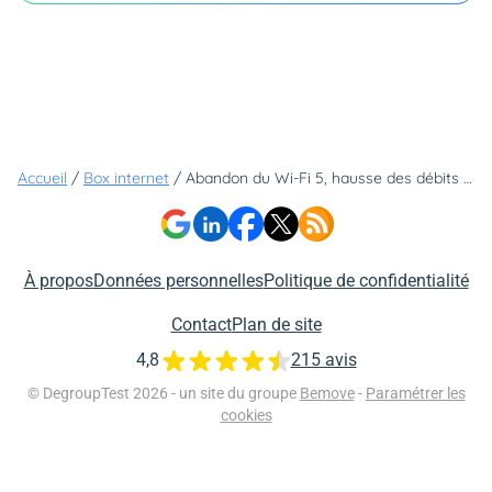
Accueil
/
Box internet
/
Abandon du Wi-Fi 5, hausse des débits et fin des bonus TV : Bouygues Telecom révolutionne sa gamme d'offres Bbox
À propos
Données personnelles
Politique de confidentialité
Contact
Plan de site
4,8
215 avis
© DegroupTest 2026 - un site du groupe
Bemove
-
Paramétrer les
cookies