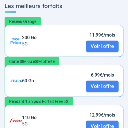
Les meilleurs forfaits
Réseau Orange
11,99€/mois
200 Go
5G
Voir l'offre
Carte SIM ou eSIM offerte
6,99€/mois
60 Go
Voir l'offre
Pendant 1 an puis Forfait Free 5G
12,99€/mois
110 Go
5G
Voir l'offre