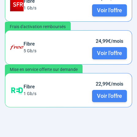
Fibre
1 Gb/s
Voir l'offre
Frais d'activation remboursés
24,99€/mois
Fibre
5 Gb/s
Voir l'offre
Mise en service offerte sur demande
22,99€/mois
Fibre
1 Gb/s
Voir l'offre