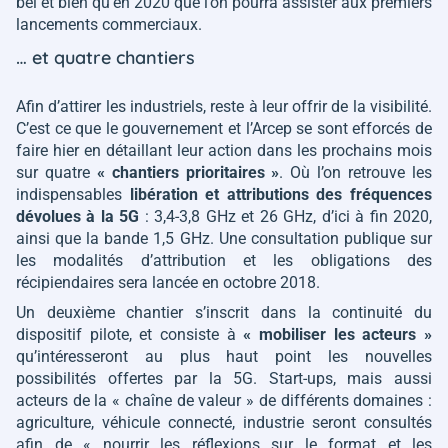
bel et bien qu’en 2020 que l’on pourra assister aux premiers
lancements commerciaux.
… et quatre chantiers
Afin d’attirer les industriels, reste à leur offrir de la visibilité.
C’est ce que le gouvernement et l’Arcep se sont efforcés de
faire hier en détaillant leur action dans les prochains mois
sur quatre
« chantiers prioritaires »
. Où l’on retrouve les
indispensables
libération et attributions des fréquences
dévolues à la 5G
: 3,4-3,8 GHz et 26 GHz, d’ici à fin 2020,
ainsi que la bande 1,5 GHz. Une consultation publique sur
les modalités d’attribution et les obligations des
récipiendaires sera lancée en octobre 2018.
Un deuxième chantier s’inscrit dans la continuité du
dispositif pilote, et consiste à
« mobiliser les acteurs »
qu’intéresseront au plus haut point les nouvelles
possibilités offertes par la 5G. Start-ups, mais aussi
acteurs de la
« chaîne de valeur »
de différents domaines :
agriculture, véhicule connecté, industrie seront consultés
afin de
« nourrir les réflexions sur le format et les