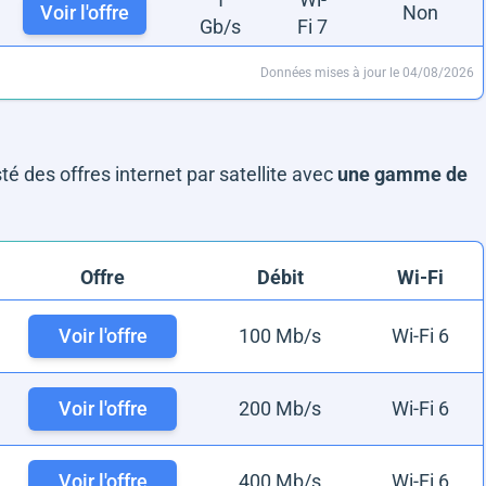
Voir l'offre
Non
Gb/s
Fi 7
Données mises à jour le 04/08/2026
sté des offres internet par satellite avec
une gamme de
Offre
Débit
Wi-Fi
Voir l'offre
100 Mb/s
Wi-Fi 6
Voir l'offre
200 Mb/s
Wi-Fi 6
Voir l'offre
400 Mb/s
Wi-Fi 6