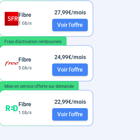
27,99€/mois
Fibre
1 Gb/s
Voir l'offre
Frais d'activation remboursés
24,99€/mois
Fibre
5 Gb/s
Voir l'offre
Mise en service offerte sur demande
22,99€/mois
Fibre
1 Gb/s
Voir l'offre