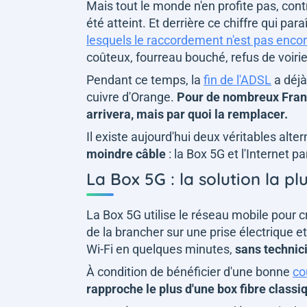
Mais tout le monde n'en profite pas, cont
été atteint. Et derrière ce chiffre qui par
lesquels le raccordement n'est pas encor
coûteux, fourreau bouché, refus de voiri
Pendant ce temps, la
fin de l'ADSL
a déjà
cuivre d'Orange.
Pour de nombreux França
arrivera, mais par quoi la remplacer.
Il existe aujourd'hui deux véritables alter
moindre câble
: la Box 5G et l'Internet pa
La Box 5G : la solution la pl
La Box 5G utilise le réseau mobile pour cr
de la brancher sur une prise électrique e
Wi-Fi en quelques minutes,
sans technici
À condition de bénéficier d'une bonne
co
rapproche le plus d'une box fibre classi