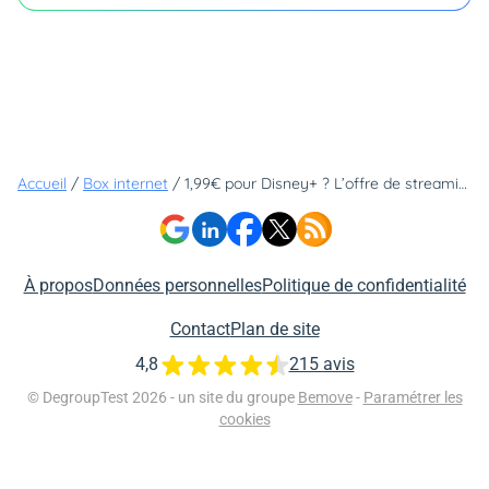
Accueil
/
Box internet
/
1,99€ pour Disney+ ? L’offre de streaming à saisir d’urgence !
À propos
Données personnelles
Politique de confidentialité
Contact
Plan de site
4,8
215 avis
© DegroupTest 2026 - un site du groupe
Bemove
-
Paramétrer les
cookies