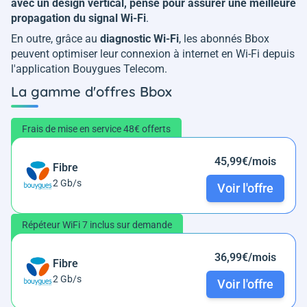
avec un design vertical, pensé pour assurer une meilleure
propagation du signal Wi-Fi
.
En outre, grâce au
diagnostic Wi-Fi
, les abonnés Bbox
peuvent optimiser leur connexion à internet en Wi-Fi depuis
l'application Bouygues Telecom.
La gamme d'offres Bbox
Frais de mise en service 48€ offerts
45,99€/mois
Fibre
2 Gb/s
Voir l'offre
Répéteur WiFi 7 inclus sur demande
36,99€/mois
Fibre
2 Gb/s
Voir l'offre