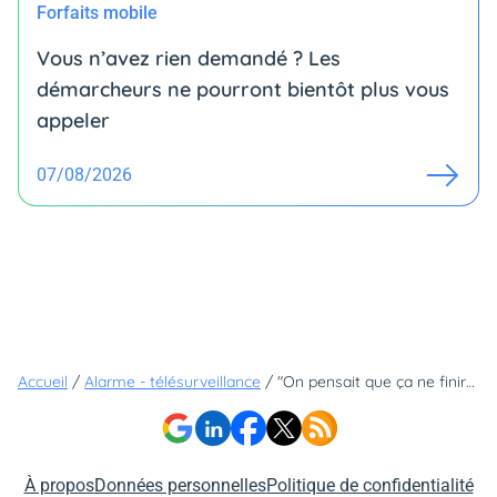
Forfaits mobile
Vous n’avez rien demandé ? Les
démarcheurs ne pourront bientôt plus vous
appeler
07/08/2026
Accueil
/
Alarme - télésurveillance
/
"On pensait que ça ne finirait jamais" : quand une alarme tourmente une ville pendant... 19 jours non-stop
À propos
Données personnelles
Politique de confidentialité