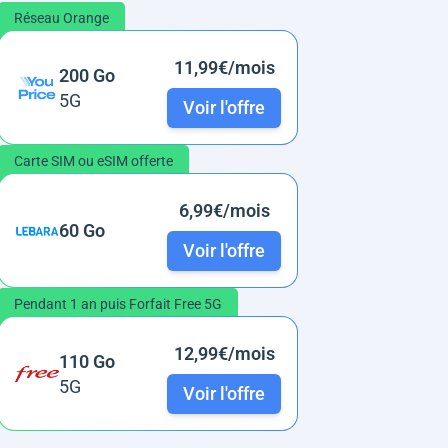
Réseau Orange
11,99€/mois
200 Go
5G
Voir l'offre
Carte SIM ou eSIM offerte
6,99€/mois
60 Go
Voir l'offre
Pendant 1 an puis Forfait Free 5G
12,99€/mois
110 Go
5G
Voir l'offre