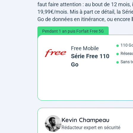
faut faire attention : au bout de 12 mois, 
19,99€/mois. Mis à part ce détail, la S
Go de données en itinérance, ou encore
l
Pendant 1 an puis Forfait Free 5G
110 G
Free Mobile
Réseau
Série Free 110
Sans t
Go
Kevin Champeau
Rédacteur expert en sécurité