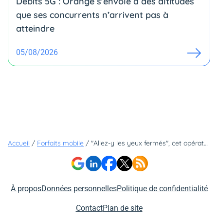
Débits 5G : Orange s'envole à des altitudes
que ses concurrents n’arrivent pas à
atteindre
05/08/2026
Accueil
/
Forfaits mobile
/
"Allez-y les yeux fermés", cet opérateur conseille à ses nouveaux clients un forfait 5G dont lui seul a le secret
À propos
Données personnelles
Politique de confidentialité
Contact
Plan de site