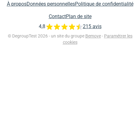
À propos
Données personnelles
Politique de confidentialité
Contact
Plan de site
4,8
215 avis
© DegroupTest 2026 - un site du groupe
Bemove
-
Paramétrer les
cookies