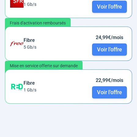
1 Gb/s
Voir l'offre
Frais d'activation remboursés
24,99€/mois
Fibre
5 Gb/s
Voir l'offre
Mise en service offerte sur demande
22,99€/mois
Fibre
1 Gb/s
Voir l'offre