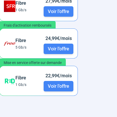
27,99€/mois
Fibre
1 Gb/s
Voir l'offre
Frais d'activation remboursés
24,99€/mois
Fibre
5 Gb/s
Voir l'offre
Mise en service offerte sur demande
22,99€/mois
Fibre
1 Gb/s
Voir l'offre