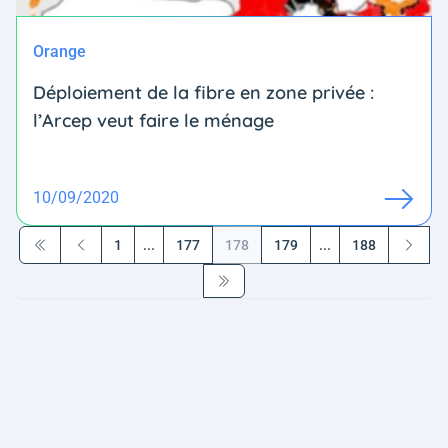
Orange
Déploiement de la fibre en zone privée :
l’Arcep veut faire le ménage
10/09/2020
1
...
177
178
179
...
188
Première page
Précédent
Suivant
Dernière page