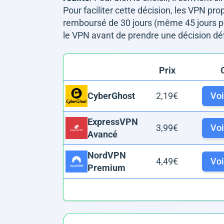
Pour faciliter cette décision, les VPN p
remboursé de 30 jours (même 45 jours po
le VPN avant de prendre une décision déf
Prix
2,19€
Voir
CyberGhost
ExpressVPN
3,99€
Voir
Avancé
NordVPN
4,49€
Voir
Premium