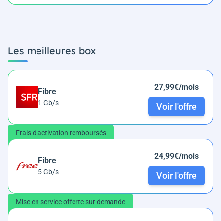
Les meilleures box
27,99€/mois
Fibre
1 Gb/s
Voir l'offre
Frais d'activation remboursés
24,99€/mois
Fibre
5 Gb/s
Voir l'offre
Mise en service offerte sur demande