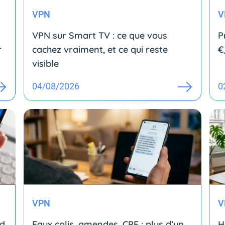
VPN
V
VPN sur Smart TV : ce que vous
P
r
cachez vraiment, et ce qui reste
€
visible
04/08/2026
0
VPN
V
id
Faux colis, amendes, CPF : plus d’un
H