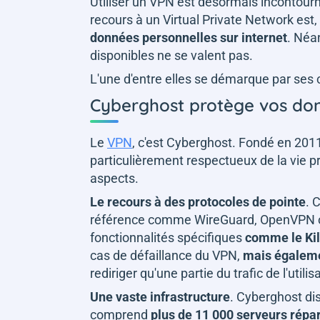
Utiliser un VPN est désormais incontournab
recours à un
Virtual Private Network
est,
données personnelles sur internet
. Néa
disponibles ne se valent pas.
L'une d'entre elles se démarque par ses 
Cyberghost protège vos don
Le
VPN
, c'est Cyberghost. Fondé en 2011
particulièrement respectueux de la vie pr
aspects.
Le recours à des protocoles de pointe
. 
référence comme WireGuard, OpenVPN ou
fonctionnalités spécifiques
comme le Kil
cas de défaillance du VPN,
mais égaleme
rediriger qu'une partie du trafic de l'utili
Une vaste infrastructure
. Cyberghost dis
comprend
plus de 11 000 serveurs répar