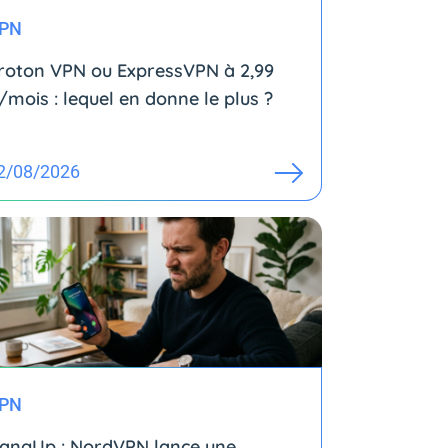
PN
roton VPN ou ExpressVPN à 2,99
/mois : lequel en donne le plus ?
2/08/2026
PN
angUp : NordVPN lance une