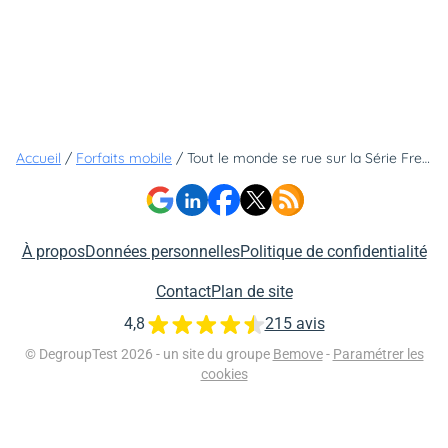
Accueil
/
Forfaits mobile
/
Tout le monde se rue sur la Série Free : on vous explique pourquoi en quatre chiffres
À propos
Données personnelles
Politique de confidentialité
Contact
Plan de site
4,8
215 avis
© DegroupTest 2026 - un site du groupe
Bemove
-
Paramétrer les
cookies