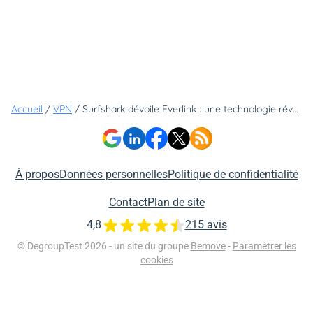
Accueil
/
VPN
/
Surfshark dévoile Everlink : une technologie révolutionnaire pour des connexions VPN ultra-stables
À propos
Données personnelles
Politique de confidentialité
Contact
Plan de site
4,8
215 avis
© DegroupTest 2026 - un site du groupe
Bemove
-
Paramétrer les
cookies