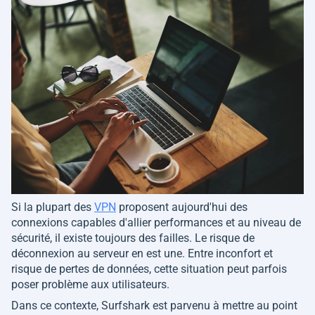
Si la plupart des
VPN
proposent aujourd'hui des
connexions capables d'allier performances et au niveau de
sécurité, il existe toujours des failles. Le risque de
déconnexion au serveur en est une. Entre inconfort et
risque de pertes de données, cette situation peut parfois
poser problème aux utilisateurs.
Dans ce contexte, Surfshark est parvenu à mettre au point