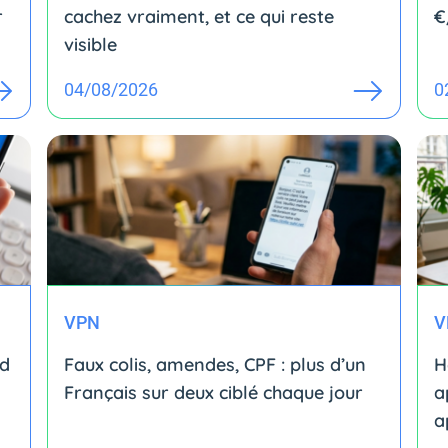
r
cachez vraiment, et ce qui reste
€
visible
04/08/2026
0
VPN
V
id
Faux colis, amendes, CPF : plus d’un
H
Français sur deux ciblé chaque jour
a
a