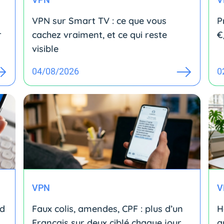
VPN sur Smart TV : ce que vous
P
r
cachez vraiment, et ce qui reste
€
visible
04/08/2026
0
VPN
V
id
Faux colis, amendes, CPF : plus d’un
H
Français sur deux ciblé chaque jour
a