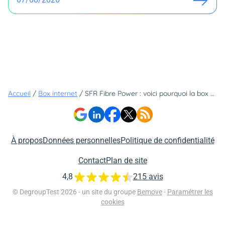
Accueil
/
Box internet
/
SFR Fibre Power : voici pourquoi la box star de SFR est l'une des box les plus intéressantes
À propos
Données personnelles
Politique de confidentialité
Contact
Plan de site
4,8
215 avis
© DegroupTest 2026 - un site du groupe
Bemove
-
Paramétrer les
cookies