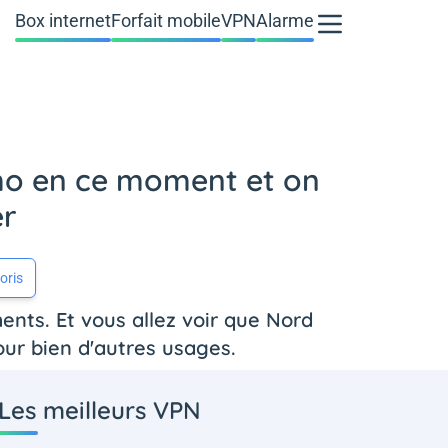
Box internet
Forfait mobile
VPN
Alarme
omo en ce moment et on
er
oris
nts. Et vous allez voir que Nord
our bien d'autres usages.
Les meilleurs VPN