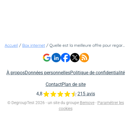
Accueil
/
Box internet
/
Quelle est la meilleure offre pour regarder la nouvelle saison de Stranger Things à prix réduit ?
À propos
Données personnelles
Politique de confidentialité
Contact
Plan de site
4,8
215 avis
© DegroupTest 2026 - un site du groupe
Bemove
-
Paramétrer les
cookies