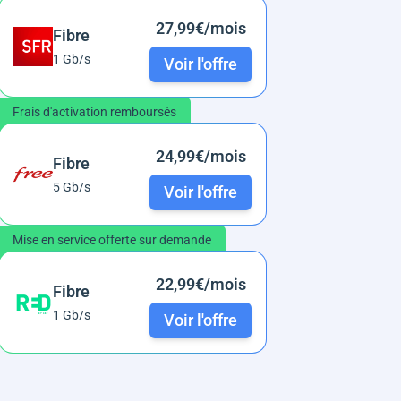
27,99€/mois
Fibre
1 Gb/s
Voir l'offre
Frais d'activation remboursés
24,99€/mois
Fibre
5 Gb/s
Voir l'offre
Mise en service offerte sur demande
22,99€/mois
Fibre
1 Gb/s
Voir l'offre