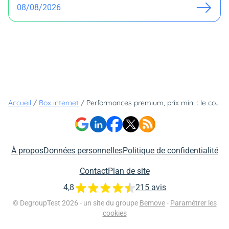
08/08/2026
Accueil
/
Box internet
/
Performances premium, prix mini : le coup de maître de la B&YOU Pure Fibre Plus
À propos
Données personnelles
Politique de confidentialité
Contact
Plan de site
4,8
215 avis
© DegroupTest 2026 - un site du groupe
Bemove
-
Paramétrer les
cookies