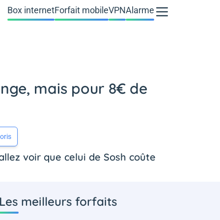
Box internet
Forfait mobile
VPN
Alarme
ange, mais pour 8€ de
oris
llez voir que celui de Sosh coûte
Les meilleurs forfaits