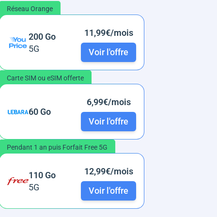
Réseau Orange
11,99€/mois
200 Go
5G
Voir l'offre
Carte SIM ou eSIM offerte
6,99€/mois
60 Go
Voir l'offre
Pendant 1 an puis Forfait Free 5G
12,99€/mois
110 Go
5G
Voir l'offre