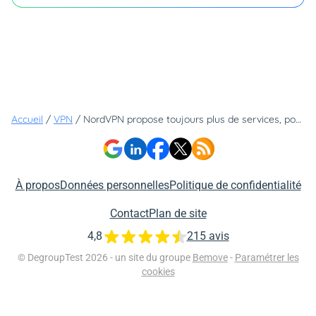
Accueil
/
VPN
/
NordVPN propose toujours plus de services, pourtant, son tarif reste sous les 4€/mois !
À propos
Données personnelles
Politique de confidentialité
Contact
Plan de site
4,8
215 avis
© DegroupTest 2026 - un site du groupe
Bemove
-
Paramétrer les
cookies