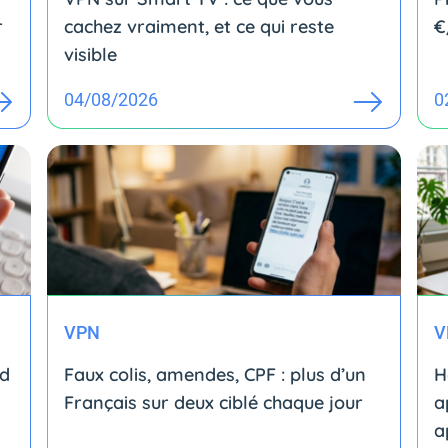
r
cachez vraiment, et ce qui reste
€
visible
04/08/2026
0
VPN
V
id
Faux colis, amendes, CPF : plus d’un
H
Français sur deux ciblé chaque jour
a
a