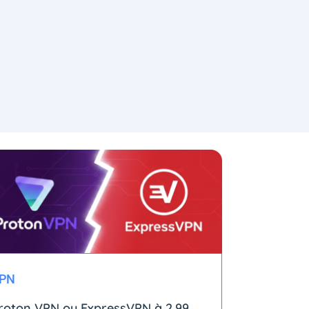
PN
roton VPN ou ExpressVPN à 2,99