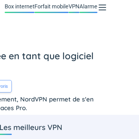
Box internet
Forfait mobile
VPN
Alarme
e en tant que logiciel
oris
usement, NordVPN permet de s'en
naces Pro.
Les meilleurs VPN