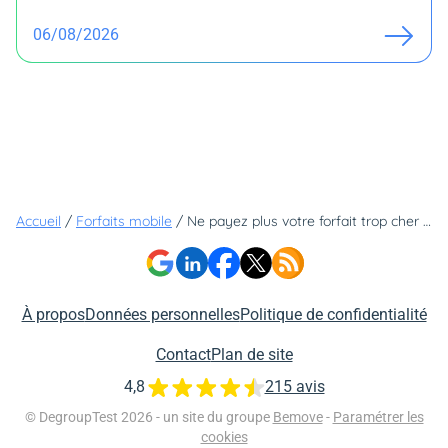
06/08/2026
Accueil
/
Forfaits mobile
/
Ne payez plus votre forfait trop cher : cet abonnement à seulement 4,99€ change la donne
À propos
Données personnelles
Politique de confidentialité
Contact
Plan de site
4,8
215 avis
© DegroupTest 2026 - un site du groupe
Bemove
-
Paramétrer les
cookies