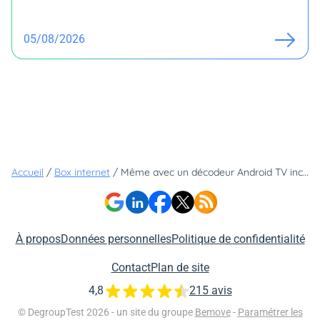
05/08/2026
Accueil
/
Box internet
/
Même avec un décodeur Android TV inclus, le prix de cette box ne dépasse pas 23 euros
À propos
Données personnelles
Politique de confidentialité
Contact
Plan de site
4,8
215 avis
© DegroupTest 2026 - un site du groupe
Bemove
-
Paramétrer les