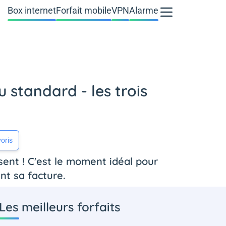
Box internet
Forfait mobile
VPN
Alarme
 standard - les trois
oris
isent ! C'est le moment idéal pour
nt sa facture.
Les meilleurs forfaits