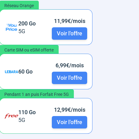
Réseau Orange
11,99€/mois
200 Go
5G
Voir l'offre
Carte SIM ou eSIM offerte
6,99€/mois
60 Go
Voir l'offre
Pendant 1 an puis Forfait Free 5G
12,99€/mois
110 Go
5G
Voir l'offre