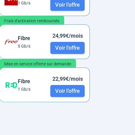
1 Gb/s
Voir l'offre
Frais d'activation remboursés
24,99€/mois
Fibre
5 Gb/s
Voir l'offre
Mise en service offerte sur demande
22,99€/mois
Fibre
1 Gb/s
Voir l'offre