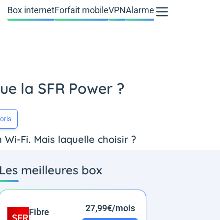
Box internet
Forfait mobile
VPN
Alarme
que la SFR Power ?
oris
Wi-Fi. Mais laquelle choisir ?
Les meilleures box
27,99€/mois
Fibre