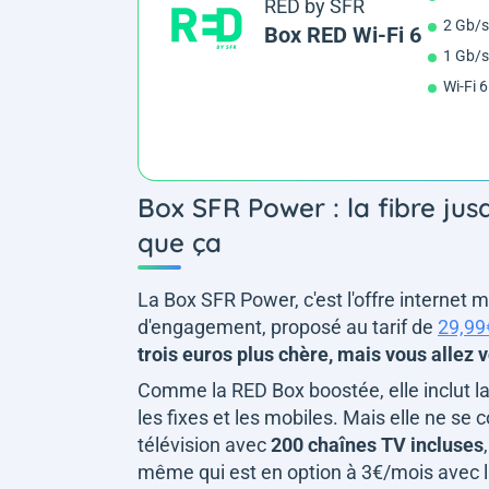
RED by SFR
2 Gb/s
Box RED Wi-Fi 6
1 Gb/s
Wi-Fi 6
Box SFR Power : la fibre jusq
que ça
La Box SFR Power, c'est l'offre interne
d'engagement, proposé au tarif de
29,99
trois euros plus chère, mais vous allez 
Comme la RED Box boostée, elle inclut la f
les fixes et les mobiles. Mais elle ne se 
télévision avec
200 chaînes TV incluses
même qui est en option à 3€/mois avec l