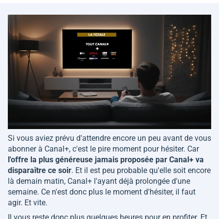
Si vous aviez prévu d'attendre encore un peu avant de vous
abonner à Canal+, c'est le pire moment pour hésiter. Car
l'offre la plus généreuse jamais proposée par Canal+ va
disparaître ce soir
. Et il est peu probable qu'elle soit encore
là demain matin, Canal+ l'ayant déjà prolongée d'une
semaine. Ce n'est donc plus le moment d'hésiter, il faut
agir. Et vite.
Il vous reste donc plus quelques heures pour en profiter. Et