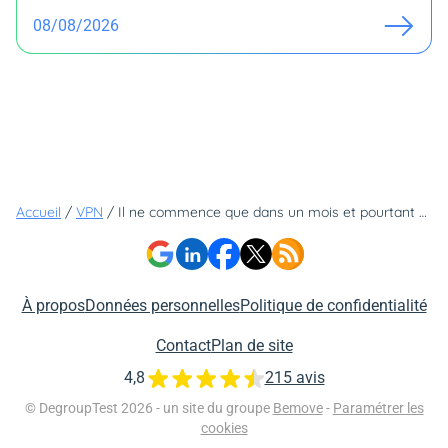
08/08/2026
Accueil
/
VPN
/
Il ne commence que dans un mois et pourtant NordVPN dégaine déjà son offre Black Friday
À propos
Données personnelles
Politique de confidentialité
Contact
Plan de site
4,8
215 avis
© DegroupTest 2026 - un site du groupe
Bemove
-
Paramétrer les
cookies