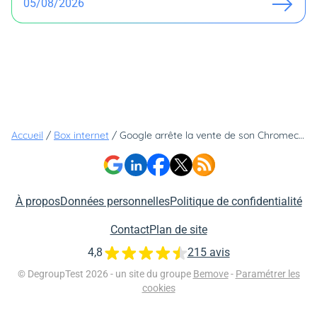
05/08/2026
Accueil
/
Box internet
/
Google arrête la vente de son Chromecast : voici une alternative économique que peu d'internautes connaissent
À propos
Données personnelles
Politique de confidentialité
Contact
Plan de site
4,8
215 avis
© DegroupTest 2026 - un site du groupe
Bemove
-
Paramétrer les
cookies