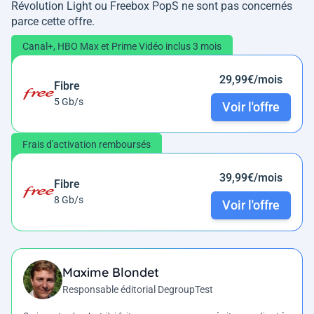
Révolution Light ou Freebox PopS ne sont pas concernés
parce cette offre.
Canal+, HBO Max et Prime Vidéo inclus 3 mois
29,99€/mois
Fibre
5 Gb/s
Voir l'offre
Frais d'activation remboursés
39,99€/mois
Fibre
8 Gb/s
Voir l'offre
Maxime Blondet
Responsable éditorial DegroupTest