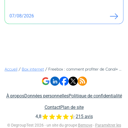
07/08/2026
Accueil
/
Box internet
/
Freebox : comment profiter de Canal+ gratuitement… sans mauvaise surprise ?
À propos
Données personnelles
Politique de confidentialité
Contact
Plan de site
4,8
215 avis
© DegroupTest 2026 - un site du groupe
Bemove
-
Paramétrer les