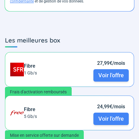
confidentialité
et de gestion de vos données.
Les meilleures box
27,99€/mois
Fibre
1 Gb/s
Voir l'offre
Frais d'activation remboursés
24,99€/mois
Fibre
5 Gb/s
Voir l'offre
Mise en service offerte sur demande